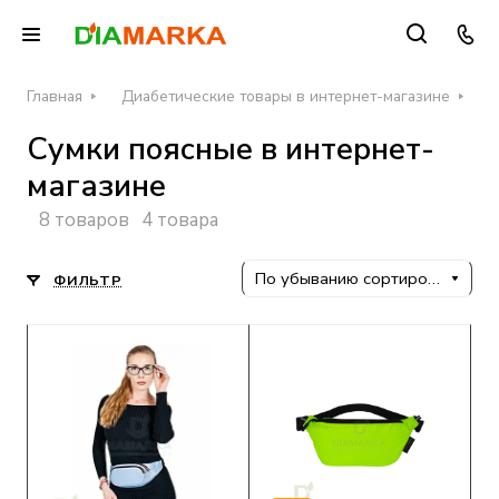
Главная
Диабетические товары в интернет-магазине
Ч
Сумки поясные в интернет-
магазине
8 товаров
4 товара
По убыванию сортировки
ФИЛЬТР